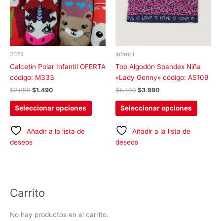
Las
Las
opciones
opcion
se
se
pueden
pueden
elegir
elegir
2024
Infantil
en
en
Calcetín Polar Infantil OFERTA
Top Algodón Spandex Niña
la
la
código: M333
«Lady Genny» código: AS109
página
página
$
2.990
$
1.490
$
5.490
$
3.990
de
de
producto
produc
Seleccionar opciones
Seleccionar opciones
Añadir a la lista de
Añadir a la lista de
deseos
deseos
Carrito
No hay productos en el carrito.