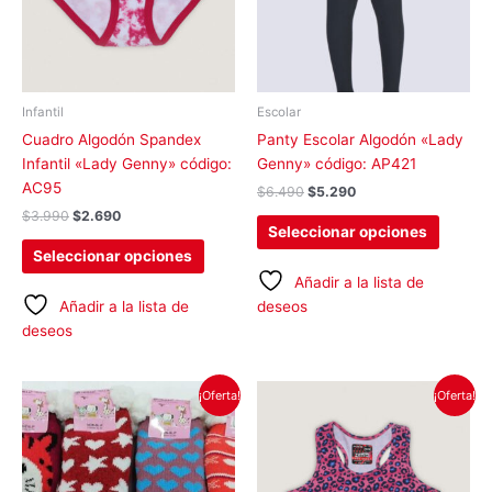
Las
Las
opciones
opcion
se
se
pueden
pueden
elegir
elegir
Infantil
Escolar
en
en
Cuadro Algodón Spandex
Panty Escolar Algodón «Lady
la
la
Infantil «Lady Genny» código:
Genny» código: AP421
página
página
AC95
$
6.490
$
5.290
de
de
$
3.990
$
2.690
producto
produc
Seleccionar opciones
Seleccionar opciones
Añadir a la lista de
Añadir a la lista de
deseos
deseos
El
El
El
El
Este
Este
¡Oferta!
¡Oferta!
precio
precio
precio
precio
producto
produc
original
actual
original
actual
tiene
tiene
era:
es:
era:
es:
$2.990.
$1.490.
$5.490.
$3.990.
múltiples
múltipl
variantes.
variant