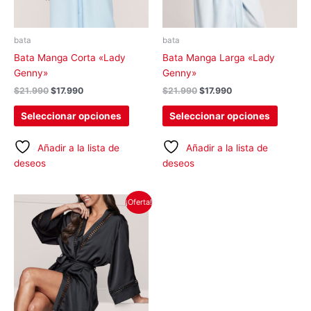
se
se
pueden
pueden
elegir
elegir
bata
bata
en
en
Bata Manga Corta «Lady
Bata Manga Larga «Lady
la
la
Genny»
Genny»
página
página
$
21.990
$
17.990
$
21.990
$
17.990
de
de
producto
produc
Seleccionar opciones
Seleccionar opciones
Añadir a la lista de
Añadir a la lista de
deseos
deseos
El
El
Este
¡Oferta!
precio
precio
producto
original
actual
tiene
era:
es:
$27.990.
$22.990.
múltiples
variantes.
Las
opciones
se