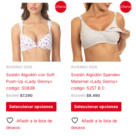
El
El
El
El
Este
Este
¡Oferta!
¡Oferta!
precio
precio
precio
precio
producto
produc
original
actual
original
actual
tiene
tiene
era:
es:
era:
es:
$9.990.
$7.290.
$12.990.
$8.490.
múltiples
múltipl
variantes.
variant
Las
Las
opciones
opcion
se
se
pueden
pueden
elegir
elegir
INVIERNO 2026
INVIERNO 2026
en
en
Sostén Algodón con Soft
Sostén Algodón Spandex
la
la
Push-Up «Lady Genny»
Maternal «Lady Genny»
página
página
código: S083B
código: S257 B C
de
de
$
9.990
$
7.290
$
12.990
$
8.490
producto
produc
Seleccionar opciones
Seleccionar opciones
Añadir a la lista de
Añadir a la lista de
deseos
deseos