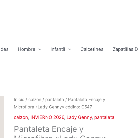
ndes
Hombre
Infantil
Calcetines
Zapatillas 
El
El
Pantaleta
Inicio
/
calzon
/
pantaleta
/ Pantaleta Encaje y
precio
precio
Encaje
Microfibra «Lady Genny» código: C547
original
actual
y
calzon
,
INVIERNO 2026
,
Lady Genny
,
pantaleta
era:
es:
Microfibra
Pantaleta Encaje y
$6.990.
$4.490.
"Lady
Genny"