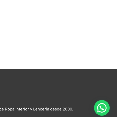
a
cto
 de Ropa Interior y Lencería desde 2000.