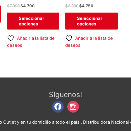
página
página
págin
$
7.990
$
4.790
$
6.990
$
4.750
de
de
de
Seleccionar
Seleccionar
producto
producto
produ
opciones
opciones
Añadir a la lista de
Añadir a la lista de
deseos
deseos
facebook
instagram
Síguenos!
o Outlet y en tu domicilio a todo el país
. Distribuidora Nacional