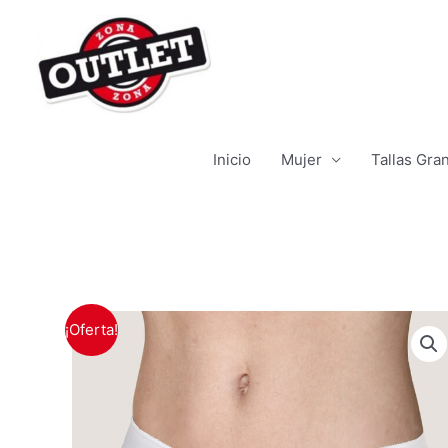
Ir
al
contenido
Inicio
Mujer
Tallas Gra
¡Oferta!