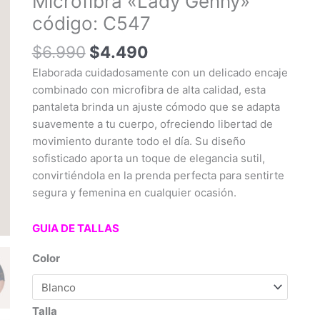
Microfibra «Lady Genny»
código:
código: C547
C547
cantidad
$
6.990
$
4.490
Elaborada cuidadosamente con un delicado encaje
combinado con microfibra de alta calidad, esta
pantaleta brinda un ajuste cómodo que se adapta
suavemente a tu cuerpo, ofreciendo libertad de
movimiento durante todo el día. Su diseño
sofisticado aporta un toque de elegancia sutil,
convirtiéndola en la prenda perfecta para sentirte
segura y femenina en cualquier ocasión.
GUIA DE TALLAS
Color
Talla