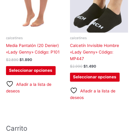
variantes.
variant
Las
Las
opciones
opcion
se
se
pueden
pueden
elegir
elegir
calcetines
calcetines
en
en
Media Pantalón (20 Denier)
Calcetín Invisible Hombre
la
la
«Lady Genny» Código: P101
«Lady Genny» Código:
página
página
MP447
$
2.890
$
1.890
de
de
$
2.990
$
1.490
producto
produc
Seleccionar opciones
Seleccionar opciones
Añadir a la lista de
deseos
Añadir a la lista de
deseos
Carrito