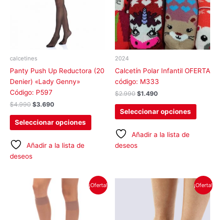
variantes.
variant
Las
Las
opciones
opcion
se
se
pueden
pueden
elegir
elegir
calcetines
2024
en
en
Panty Push Up Reductora (20
Calcetín Polar Infantil OFERTA
la
la
Denier) «Lady Genny»
código: M333
página
página
Código: P597
$
2.990
$
1.490
de
de
$
4.990
$
3.690
producto
produc
Seleccionar opciones
Seleccionar opciones
Añadir a la lista de
Añadir a la lista de
deseos
deseos
El
El
El
El
Este
Este
¡Oferta!
¡Oferta!
precio
precio
precio
precio
producto
produc
original
actual
original
actual
tiene
tiene
era:
es:
era:
es:
$2.890.
$1.890.
$2.990.
$1.490.
múltiples
múltipl