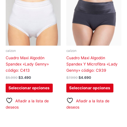
original
actual
original
actual
tiene
tiene
era:
es:
era:
es:
$5.990.
$3.490.
$7.990.
$4.690.
múltiples
múltipl
variantes.
variant
Las
Las
opciones
opcion
se
se
pueden
pueden
elegir
elegir
calzon
calzon
en
en
Cuadro Maxi Algodón
Cuadro Maxi Algodón
la
la
Spandex «Lady Genny»
Spandex Y Microfibra «Lady
página
página
código: C413
Genny» código: C939
de
de
$
5.990
$
3.490
$
7.990
$
4.690
producto
produc
Seleccionar opciones
Seleccionar opciones
Añadir a la lista de
Añadir a la lista de
deseos
deseos