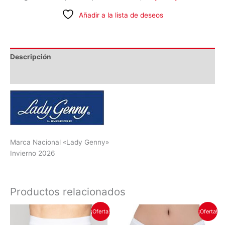
Añadir a la lista de deseos
Descripción
Información adicional
Marca Nacional «Lady Genny»
Invierno 2026
Productos relacionados
El
El
El
El
Este
Este
¡Oferta!
¡Oferta!
precio
precio
precio
precio
producto
produc
original
actual
original
actual