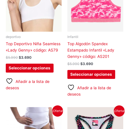
variantes.
variant
Las
Las
opciones
opcion
se
se
pueden
pueden
elegir
elegir
deportivo
Infantil
en
en
Top Deportivo Niña Seamless
Top Algodón Spandex
la
la
«Lady Genny» código: AS79
Estampado Infantil «Lady
página
página
Genny» código: AS201
$
5.990
$
3.690
de
de
$
5.990
$
3.690
producto
produc
Seleccionar opciones
Seleccionar opciones
Añadir a la lista de
deseos
Añadir a la lista de
deseos
El
El
El
El
Este
Este
¡Oferta!
¡Oferta!
precio
precio
precio
precio
producto
produc
original
actual
original
actual
tiene
tiene
era:
es:
era:
es:
$7.580.
$3.990.
$5.990.
$3.690.
múltiples
múltipl