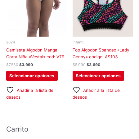
variantes.
variant
Las
Las
opciones
opcion
se
se
pueden
pueden
elegir
elegir
2024
Infantil
en
en
Camiseta Algodón Manga
Top Algodón Spandex «Lady
la
la
Corta Niña «Vestal» cod: V79
Genny» código: AS103
página
página
$
7.580
$
3.990
$
5.990
$
3.690
de
de
producto
produc
Seleccionar opciones
Seleccionar opciones
Añadir a la lista de
Añadir a la lista de
deseos
deseos
Carrito