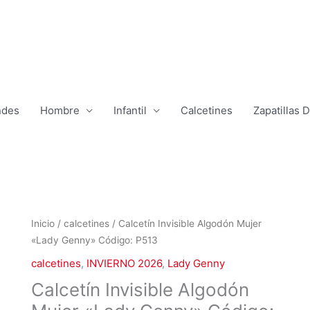
ndes
Hombre
Infantil
Calcetines
Zapatillas 
El
El
Calcetín
Inicio
/
calcetines
/ Calcetín Invisible Algodón Mujer
precio
precio
Invisible
«Lady Genny» Código: P513
original
actual
Algodón
calcetines
,
INVIERNO 2026
,
Lady Genny
era:
es:
Mujer
Calcetín Invisible Algodón
$2.490.
$1.290.
"Lady
Genny"