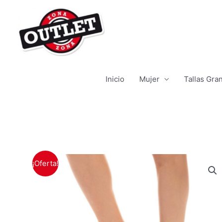
Ir
al
contenido
Inicio
Mujer
Tallas Gra
¡Oferta!