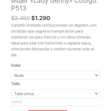
Mujer «Lady Genny» Código:
Código:
P513
P513
cantidad
$
2.490
$
1.290
Calcetín invisible confeccionado en algodón, con
un tejido que regula la transpiración para
mantener los pies frescos y un calce cómodo.
Ideal para usar con ballerinas o zapatos bajos,
ofreciendo discreción y confort durante todo el
día.
Color
Talla
LIMPIAR