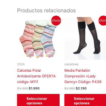
Productos relacionados
El
El
El
El
Este
¡Oferta!
¡Ofert
precio
precio
precio
precio
producto
original
actual
original
actual
tiene
era:
es:
era:
es:
$3.590.
$1.990.
$2.990.
$2.190.
múltiples
variantes.
Las
opciones
se
2024
calcetines
pueden
Calcetas Polar
Media Pantalón
elegir
Antideslizante OFERTA
Compresión «Lady
en
código: M111
Genny» Código: P439
la
página
$
3.590
$
1.990
$
2.990
$
2.190
de
Seleccionar
Seleccionar
producto
opciones
opciones