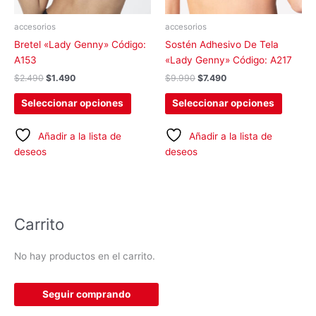
pueden
pueden
elegir
elegir
accesorios
accesorios
en
en
Bretel «Lady Genny» Código:
Sostén Adhesivo De Tela
la
la
A153
«Lady Genny» Código: A217
página
página
$
2.490
$
1.490
$
9.990
$
7.490
de
de
producto
produc
Seleccionar opciones
Seleccionar opciones
Añadir a la lista de
Añadir a la lista de
deseos
deseos
Carrito
No hay productos en el carrito.
Seguir comprando