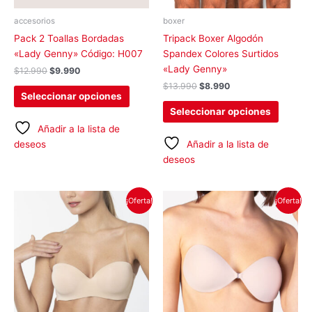
pueden
pueden
elegir
elegir
accesorios
boxer
en
en
Pack 2 Toallas Bordadas
Tripack Boxer Algodón
la
la
«Lady Genny» Código: H007
Spandex Colores Surtidos
página
página
«Lady Genny»
$
12.990
$
9.990
de
de
$
13.990
$
8.990
producto
produc
Seleccionar opciones
Seleccionar opciones
Añadir a la lista de
deseos
Añadir a la lista de
deseos
El
El
El
El
Este
Este
¡Oferta!
¡Oferta!
precio
precio
precio
precio
producto
produc
original
actual
original
actual
tiene
tiene
era:
es:
era:
es:
$2.490.
$1.490.
$9.990.
$7.490.
múltiples
múltipl
variantes.
variant
Las
Las
opciones
opcion
se
se