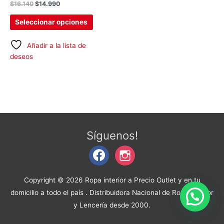
$
16.140
$
14.990
de
producto
Seleccionar opciones
Añadir a la lista de
deseos
facebook
instagram
Síguenos!
Copyright © 2026
Ropa interior a Precio Outlet y en tu
domicilio a todo el país
. Distribuidora Nacional de Ropa Interior
y Lencería desde 2000.