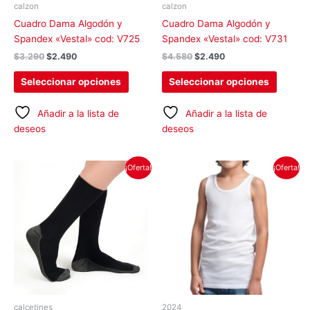
pueden
pueden
calzon
calzon
elegir
elegir
Cuadro Dama Algodón y
Cuadro Dama Algodón y
en
en
Spandex «Vestal» cod: V725
Spandex «Vestal» cod: V731
la
la
$
3.290
$
2.490
$
4.580
$
2.490
página
página
de
de
Seleccionar opciones
Seleccionar opciones
producto
produc
Añadir a la lista de
Añadir a la lista de
deseos
deseos
El
El
El
El
Este
Este
¡Oferta!
¡Oferta!
precio
precio
precio
precio
producto
produc
original
actual
original
actual
tiene
tiene
era:
es:
era:
es:
$3.490.
$2.490.
$3.990.
$2.490.
múltiples
múltipl
variantes.
variant
Las
Las
opciones
opcion
se
se
pueden
pueden
elegir
elegir
calcetines
2024