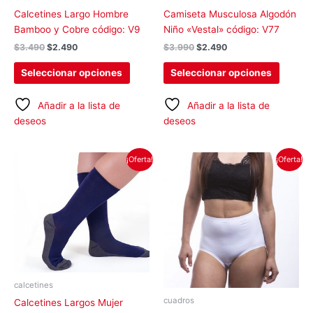
en
en
Calcetines Largo Hombre
Camiseta Musculosa Algodón
la
la
Bamboo y Cobre código: V9
Niño «Vestal» código: V77
página
página
$
3.490
$
2.490
$
3.990
$
2.490
de
de
producto
produc
Seleccionar opciones
Seleccionar opciones
Añadir a la lista de
Añadir a la lista de
deseos
deseos
El
El
El
El
Este
Este
¡Oferta!
¡Oferta!
precio
precio
precio
precio
producto
produc
original
actual
original
actual
tiene
tiene
era:
es:
era:
es:
$3.490.
$2.690.
$4.690.
$2.890.
múltiples
múltipl
variantes.
variant
Las
Las
opciones
opcion
se
se
pueden
pueden
calcetines
elegir
elegir
cuadros
Calcetines Largos Mujer
en
en