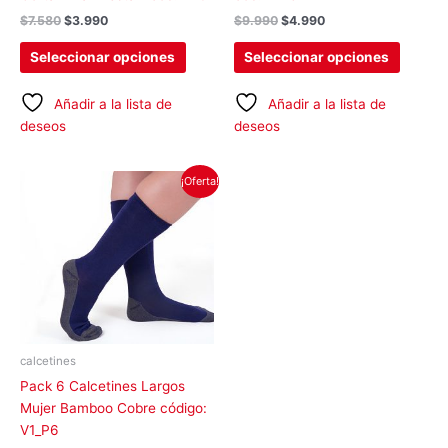
página
página
$
7.580
$
3.990
$
9.990
$
4.990
de
de
producto
produc
Seleccionar opciones
Seleccionar opciones
Añadir a la lista de
Añadir a la lista de
deseos
deseos
El
El
Este
¡Oferta!
precio
precio
producto
original
actual
tiene
era:
es:
$16.140.
$14.990.
múltiples
variantes.
Las
opciones
se
pueden
calcetines
elegir
Pack 6 Calcetines Largos
en
Mujer Bamboo Cobre código:
la
V1_P6
página