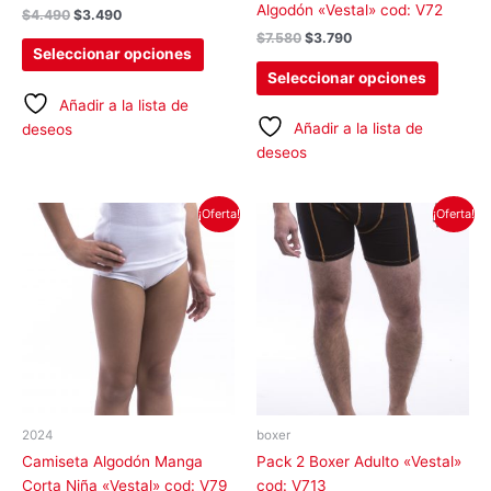
la
la
Algodón «Vestal» cod: V72
$
4.490
$
3.490
página
página
$
7.580
$
3.790
de
de
Seleccionar opciones
producto
produc
Seleccionar opciones
Añadir a la lista de
Añadir a la lista de
deseos
deseos
El
El
El
El
Este
Este
¡Oferta!
¡Oferta!
precio
precio
precio
precio
producto
produc
original
actual
original
actual
tiene
tiene
era:
es:
era:
es:
$7.580.
$3.990.
$9.990.
$4.990.
múltiples
múltipl
variantes.
variant
Las
Las
opciones
opcion
se
se
pueden
pueden
elegir
elegir
2024
boxer
en
en
Camiseta Algodón Manga
Pack 2 Boxer Adulto «Vestal»
la
la
Corta Niña «Vestal» cod: V79
cod: V713