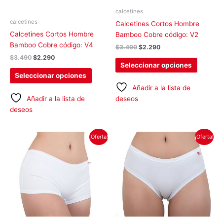
pueden
pueden
calcetines
elegir
elegir
calcetines
Calcetines Cortos Hombre
en
en
Calcetines Cortos Hombre
Bamboo Cobre código: V2
la
la
Bamboo Cobre código: V4
$
3.490
$
2.290
página
página
$
3.490
$
2.290
de
de
Seleccionar opciones
producto
produc
Seleccionar opciones
Añadir a la lista de
Añadir a la lista de
deseos
deseos
El
El
El
El
Este
Este
¡Oferta!
¡Oferta!
precio
precio
precio
precio
producto
produc
original
actual
original
actual
tiene
tiene
era:
es:
era:
es:
$3.290.
$2.490.
$4.580.
$2.490.
múltiples
múltipl
variantes.
variant
Las
Las
opciones
opcion
se
se