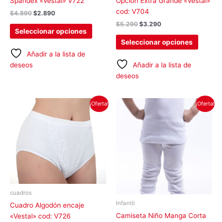
Spandex «Vestal» V722
Opción Extra Grande «Vestal»
página
página
cod: V704
$
4.890
$
2.890
de
de
$
5.290
$
3.290
producto
produc
Seleccionar opciones
Seleccionar opciones
Añadir a la lista de
deseos
Añadir a la lista de
deseos
El
El
El
El
Este
Este
¡Oferta!
¡Oferta!
precio
precio
precio
precio
producto
produc
original
actual
original
actual
tiene
tiene
era:
es:
era:
es:
$4.490.
$3.490.
$7.580.
$3.790.
múltiples
múltipl
variantes.
variant
Las
Las
opciones
opcion
se
se
pueden
pueden
cuadros
elegir
elegir
Infantil
Cuadro Algodón encaje
en
en
Camiseta Niño Manga Corta
«Vestal» cod: V726