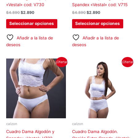
la
la
«Vestal» cod: V730
Spandex «Vestal» cod: V715
página
página
$
4.890
$
2.890
$
4.890
$
2.890
de
de
producto
produc
Seleccionar opciones
Seleccionar opciones
Añadir a la lista de
Añadir a la lista de
deseos
deseos
El
El
El
El
Este
Este
¡Oferta!
¡Oferta!
precio
precio
precio
precio
producto
produc
original
actual
original
actual
tiene
tiene
era:
es:
era:
es:
$4.890.
$2.890.
$5.290.
$3.290.
múltiples
múltipl
variantes.
variant
Las
Las
opciones
opcion
se
se
pueden
pueden
elegir
elegir
calzon
calzon
en
en
Cuadro Dama Algodón y
Cuadro Dama Algodón.
la
la